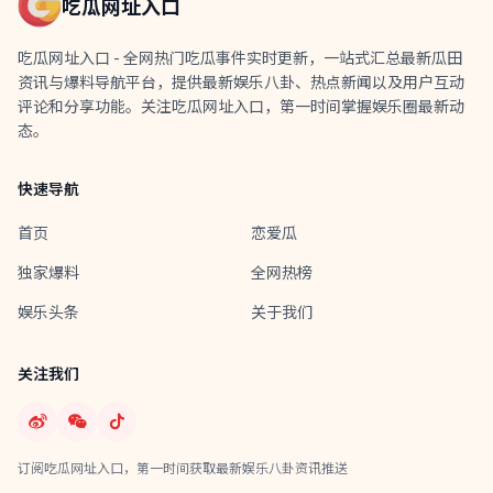
吃瓜网址入口
吃瓜网址入口 - 全网热门吃瓜事件实时更新，一站式汇总最新瓜田
资讯与爆料导航平台，提供最新娱乐八卦、热点新闻以及用户互动
评论和分享功能。关注吃瓜网址入口，第一时间掌握娱乐圈最新动
态。
快速导航
首页
恋爱瓜
独家爆料
全网热榜
娱乐头条
关于我们
关注我们
订阅吃瓜网址入口，第一时间获取最新娱乐八卦资讯推送