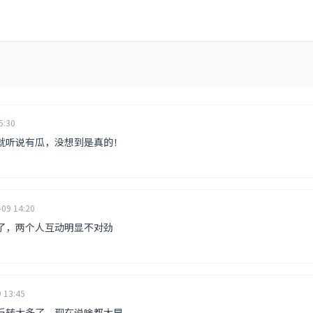
5:30
就听说有瓜，没想到是真的！
-09 14:20
了，两个人互动明显不对劲
 13:45
反转太多了，现在说啥都太早