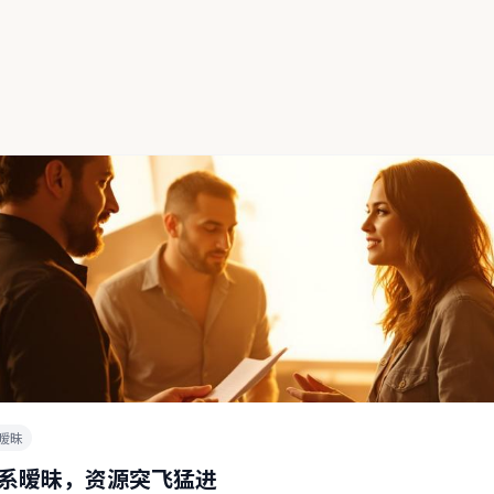
暧昧
系暧昧，资源突飞猛进