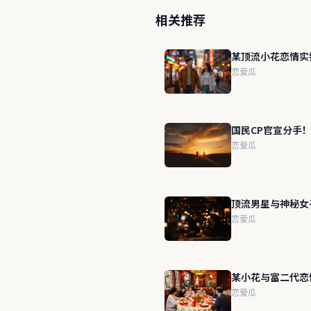
相关推荐
某顶流小花恋情实
恋爱瓜
国民CP官宣分手
恋爱瓜
顶流男星与神秘女
恋爱瓜
某小花与富二代恋
恋爱瓜