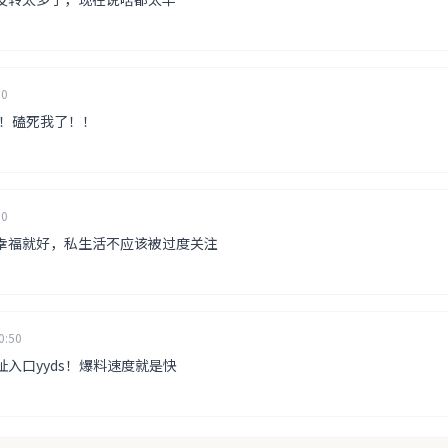
10
！！磕死我了！！
30
幸福就好，私生活不应该被过度关注
0:50
入口yyds！爆料速度就是快