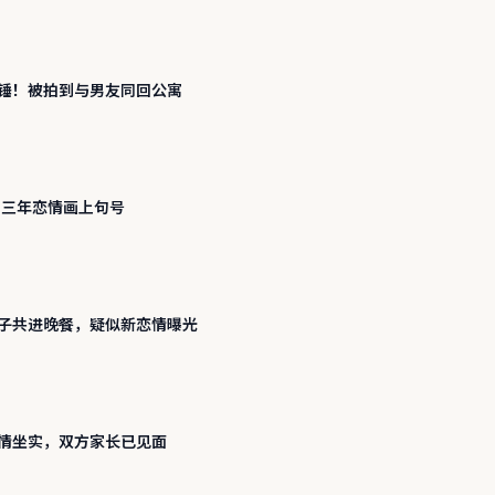
锤！被拍到与男友同回公寓
！三年恋情画上句号
子共进晚餐，疑似新恋情曝光
情坐实，双方家长已见面